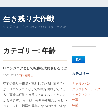
生き残り大作戦
先を見据え、今から考えておくべきこととは？
カテゴリー:
年齢
ITエンジニアとして転職を成功させるには
カテゴリー
10/01/2019
/
年齢
,
棚卸し
空前の売り手市場と言われているIT業界です
キャリアパス
が、ITエンジニアとして転職を検討している
クラウドソーシング
マネジメント
人が実際に行動する前に考えておくべきこと
仕事
があります。 それは、売り手市場だからとい
年齢
って、決して転職が簡単になったわけではな